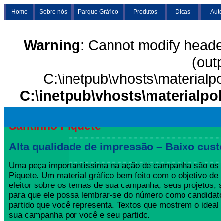
Home
Sobre nós
Parque Gráfico
Produtos
Dicas
Aut
Warning
: Cannot modify heade
(out
C:\inetpub\vhosts\materialp
C:\inetpub\vhosts\materialpo
Santinho Piquete
Alta qualidade de impressão – Baixo cust
Uma peça importantíssima na ação de campanha são os 
Piquete. Um material gráfico bem feito com o objetivo de 
eleitor sobre os temas de sua campanha, seus projetos,
para que ele possa lembrar-se do número como candida
partido que você representa. Textos que mostrem o ideal
sua campanha por você e seu partido.