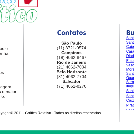
Contatos
B
Sant
Sant
São Paulo
Caie
(11) 3721-0574
os e
Car
Campinas
anha
Dia
(19) 4062-8467
Emb
Rio de Janeiro
Vasc
(21) 4062-7034
Mora
Belo Horizonte
os
Sant
(31) 4062-7704
Guar
Salvador
Serr
(71) 4062-8270
Itaq
 agora
Sant
 o maior
lo.
San
Cruz
Pira
Sant
yright © 2011 - Gráfica Rotativa - Todos os direitos reservados
Gran
Sale
Sant
Sant