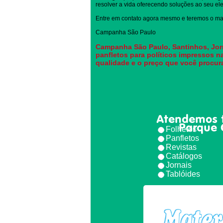
resolver a vida oferecendo soluções ao seu elei
Entre em contato agora mesmo e teremos o mai
Campanha São Paulo
Campanha São Paulo, Santinhos, Jorn
panfletos para políticos impressos n
qualidade e o preço que você procur
Atendemos 
Parque 
Folhetos
Panfletos
Revistas
Catálogos
Jornais
Tablóides