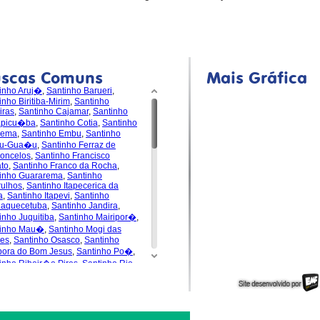
uscas Comuns
Mais Gráfica
inho Aruj�
,
Santinho Barueri
,
inho Biritiba-Mirim
,
Santinho
iras
,
Santinho Cajamar
,
Santinho
apicu�ba
,
Santinho Cotia
,
Santinho
dema
,
Santinho Embu
,
Santinho
u-Gua�u
,
Santinho Ferraz de
oncelos
,
Santinho Francisco
to
,
Santinho Franco da Rocha
,
inho Guararema
,
Santinho
ulhos
,
Santinho Itapecerica da
a
,
Santinho Itapevi
,
Santinho
uaquecetuba
,
Santinho Jandira
,
inho Juquitiba
,
Santinho Mairipor�
,
tinho Mau�
,
Santinho Mogi das
es
,
Santinho Osasco
,
Santinho
pora do Bom Jesus
,
Santinho Po�
,
inho Ribeir�o Pires
,
Santinho Rio
de da Serra
,
Santinho
s�polis
,
Santinho Santa Isabel
,
inho Santana de Parna�ba
,
inho Santo Andr�
,
Santinho S�o