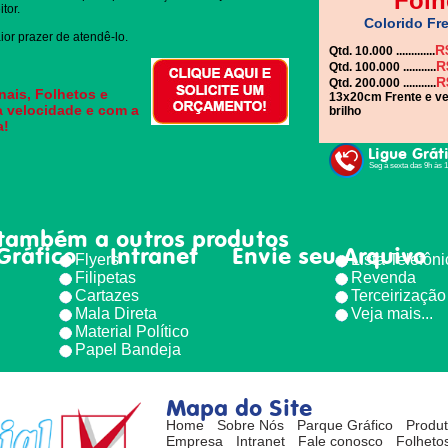
Folh
tor.
Colorido Fre
or prazer de atendê-lo.
R
Qtd. 10.000 .............
R
Qtd. 100.000 ...........
R
Qtd. 200.000 ...........
ais, Folhetos e
13x20cm Frente e ve
a velocidade e com a
brilho
a!
Ligue Grát
Seg à sexta das 9h às 
também a outros produtos
Gráfico
Intranet
Envie seu Arquivo
Flyers
Lista Telefôn
Filipetas
Revenda
Cartazes
Terceirização
Mala Direta
Veja mais...
Material Político
Papel Bandeja
Mapa do Site
Home
Sobre Nós
Parque Gráfico
Produ
Empresa
Intranet
Fale conosco
Folhetos