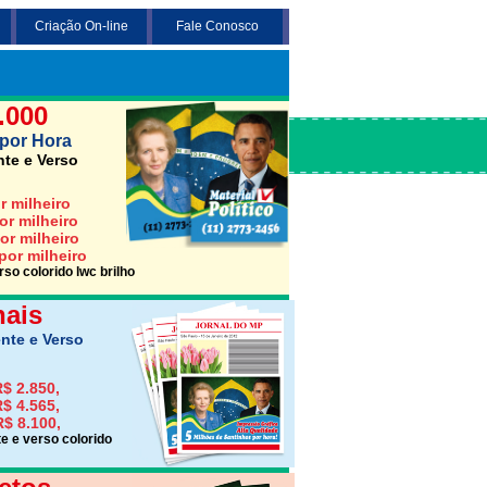
Criação On-line
Fale Conosco
 3 opções abaixo desejada (Santinho,
Jornais ou Folhetos)
.000
por Hora
nte e Verso
r milheiro
or milheiro
or milheiro
por milheiro
so colorido lwc brilho
nais
nte e Verso
$ 2.850,
$ 4.565,
R$ 8.100,
e e verso colorido