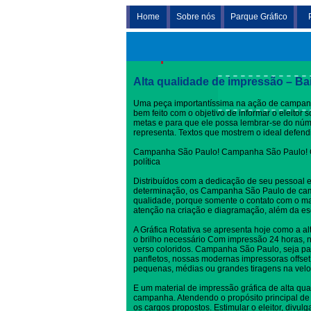
Home
Sobre nós
Parque Gráfico
Campanha São Paulo
Alta qualidade de impressão – Ba
Uma peça importantíssima na ação de campan
bem feito com o objetivo de informar o eleitor
metas e para que ele possa lembrar-se do nú
representa. Textos que mostrem o ideal defen
Campanha São Paulo! Campanha São Paulo! 
política
Distribuídos com a dedicação de seu pessoal 
determinação, os Campanha São Paulo de cam
qualidade, porque somente o contato com o ma
atenção na criação e diagramação, além da es
A Gráfica Rotativa se apresenta hoje como a al
o brilho necessário Com impressão 24 horas, no
verso coloridos. Campanha São Paulo, seja para
panfletos, nossas modernas impressoras offset
pequenas, médias ou grandes tiragens na velo
E um material de impressão gráfica de alta qua
campanha. Atendendo o propósito principal de 
os cargos propostos. Estimular o eleitor, divul