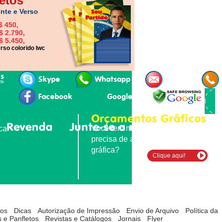
etos
nte e Verso
$ 450,
$ 2.790,
$ 5.450,
rso colorido lwc
is
Skype
Whatsapp
E-mail
19h
Facebook
Google+
Orçamentos Gráficos
Revenda
Junte-se a nós
Contatos
Você tem material para imprimir e
ica
precisa de agilidade e qualidade
gráfica?
Clique aqui!
tos
Dicas
Autorização de Impressão
Envio de Arquivo
Política da
 e Panfletos
Revistas e Catálogos
Jornais
Flyer