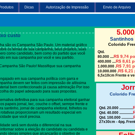
Produtos
Dicas
Autorização de Impressão
Envio de Arquivo
Clique em uma das
5.000
ixo custo
Santinhos 
Colorido Fre
ha são os Campanha São Paulo. Um material gráfico
 sobre os temas de sua campanha, seus projetos, suas
Qtd.
mero como candidato, bem como do partido que você
R$ 9,74 po
80.000 ....
dido em sua campanha por você e seu partido.
R$ 8,61 p
400.000 ....
R$ 7,91 p
Campanha São Paulo! Massifique sua campanha
1.000.000 .
R$ 6,21 
10.000.000 .
6,5x10cm Frente e ver
engajado em sua campanha política com garra e
panha devem ser feitos com impressão de altíssima
Jor
terial bem confeccionado já causa admiração Por isso
colha do papel adequado para suas propostas.
Colorido Fre
ternativa definitiva para sua campanha eleitoral ganhar
s papeis jornal, lwc, couche o offset, semrpe frente e
R
Qtd. 20.000 ...............
 santinho, jornal de campanha eleitoral, folhetos ou
R
 rotativas proporcionam um resultado especial em
Qtd. 40.000 ...............
cidade que você precisa.
Qtd. 100.000 .............
27x30cm - 4pg. Frent
lidade será sem duvida o diferencial na sua
informar sobre a eleição do candidato ou candidata e
gando ideias simples que alcançarão o objetivo de