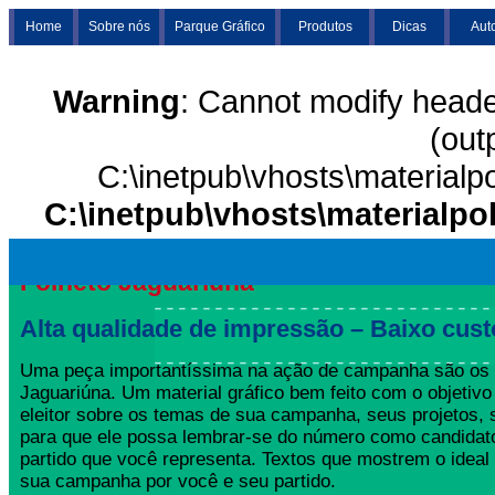
Home
Sobre nós
Parque Gráfico
Produtos
Dicas
Aut
Warning
: Cannot modify heade
(out
C:\inetpub\vhosts\materialp
C:\inetpub\vhosts\materialpo
Folheto Jaguariúna
Alta qualidade de impressão – Baixo cust
Uma peça importantíssima na ação de campanha são os 
Jaguariúna. Um material gráfico bem feito com o objetivo
eleitor sobre os temas de sua campanha, seus projetos,
para que ele possa lembrar-se do número como candida
partido que você representa. Textos que mostrem o ideal
sua campanha por você e seu partido.