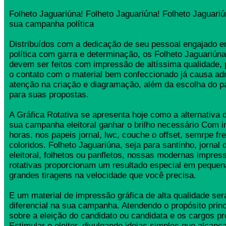
Folheto Jaguariúna! Folheto Jaguariúna! Folheto Jaguariú
sua campanha política
Distribuídos com a dedicação de seu pessoal engajado
política com garra e determinação, os Folheto Jaguariú
devem ser feitos com impressão de altíssima qualidade,
o contato com o material bem confeccionado já causa ad
atenção na criação e diagramação, além da escolha do 
para suas propostas.
A Gráfica Rotativa se apresenta hoje como a alternativa d
sua campanha eleitoral ganhar o brilho necessário Com 
horas, nos papeis jornal, lwc, couche o offset, semrpe fr
coloridos. Folheto Jaguariúna, seja para santinho, jorna
eleitoral, folhetos ou panfletos, nossas modernas impress
rotativas proporcionam um resultado especial em pequen
grandes tiragens na velocidade que você precisa.
E um material de impressão gráfica de alta qualidade se
diferencial na sua campanha. Atendendo o propósito princ
sobre a eleição do candidato ou candidata e os cargos pr
Estimular o eleitor, divulgando ideias simples que alcança