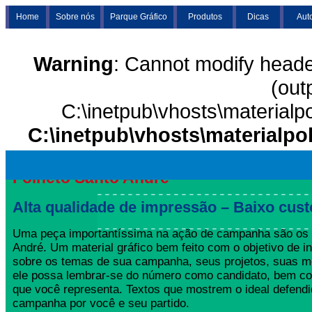
Home
Sobre nós
Parque Gráfico
Produtos
Dicas
Aut
Warning
: Cannot modify heade
(out
C:\inetpub\vhosts\materialp
C:\inetpub\vhosts\materialpo
Folheto Santo André
Alta qualidade de impressão – Baixo cust
Uma peça importantíssima na ação de campanha são os 
André. Um material gráfico bem feito com o objetivo de in
sobre os temas de sua campanha, seus projetos, suas m
ele possa lembrar-se do número como candidato, bem co
que você representa. Textos que mostrem o ideal defend
campanha por você e seu partido.