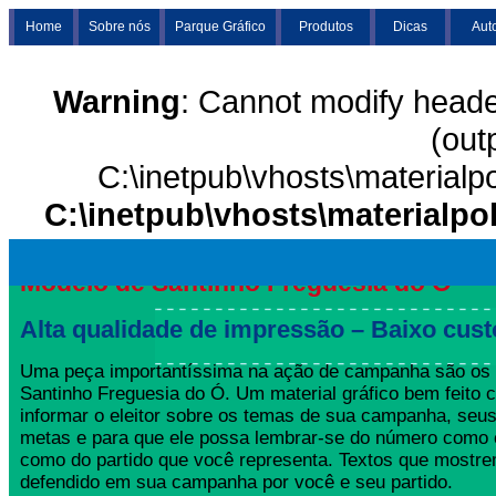
Home
Sobre nós
Parque Gráfico
Produtos
Dicas
Aut
Warning
: Cannot modify heade
(out
C:\inetpub\vhosts\materialp
C:\inetpub\vhosts\materialpo
Modelo de Santinho Freguesia do Ó
Alta qualidade de impressão – Baixo cust
Uma peça importantíssima na ação de campanha são os
Santinho Freguesia do Ó. Um material gráfico bem feito 
informar o eleitor sobre os temas de sua campanha, seus
metas e para que ele possa lembrar-se do número como 
como do partido que você representa. Textos que mostre
defendido em sua campanha por você e seu partido.