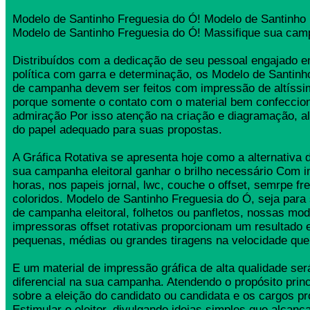
Modelo de Santinho Freguesia do Ó! Modelo de Santinho 
Modelo de Santinho Freguesia do Ó! Massifique sua camp
Distribuídos com a dedicação de seu pessoal engajado
política com garra e determinação, os Modelo de Santinh
de campanha devem ser feitos com impressão de altíssi
porque somente o contato com o material bem confeccio
admiração Por isso atenção na criação e diagramação, a
do papel adequado para suas propostas.
A Gráfica Rotativa se apresenta hoje como a alternativa d
sua campanha eleitoral ganhar o brilho necessário Com 
horas, nos papeis jornal, lwc, couche o offset, semrpe fr
coloridos. Modelo de Santinho Freguesia do Ó, seja para s
de campanha eleitoral, folhetos ou panfletos, nossas mo
impressoras offset rotativas proporcionam um resultado 
pequenas, médias ou grandes tiragens na velocidade que
E um material de impressão gráfica de alta qualidade se
diferencial na sua campanha. Atendendo o propósito princ
sobre a eleição do candidato ou candidata e os cargos pr
Estimular o eleitor, divulgando ideias simples que alcança